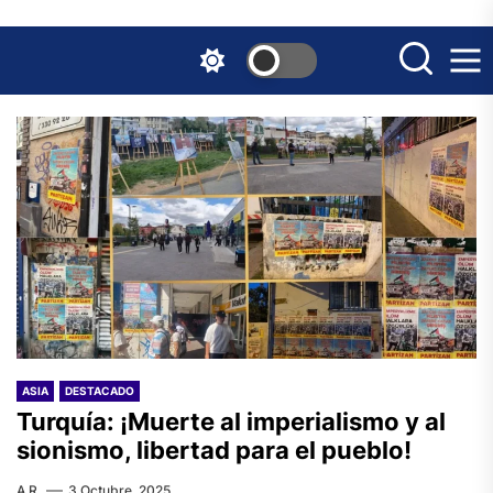
Skip
to
the
content
ASIA
DESTACADO
Turquía: ¡Muerte al imperialismo y al
sionismo, libertad para el pueblo!
A.R.
3 Octubre, 2025