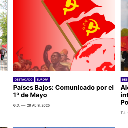
DESTACADO
EUROPA
DE
Países Bajos: Comunicado por el
Al
1º de Mayo
in
Po
G.D.
28 Abril, 2025
T.I.