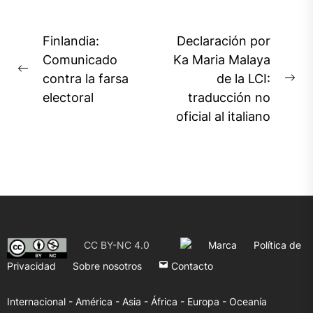
Navegación
Finlandia:
Declaración por
de
Comunicado
Ka Maria Malaya
Previous
contra la farsa
de la LCI:
entradas
Ne
post:
electoral
traducción no
pos
oficial al italiano
CC BY-NC 4.0
Marca
Política de
Privacidad
Sobre nosotros
Contacto
Internacional -
América -
Asia -
África -
Europa -
Oceanía