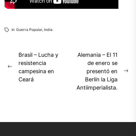
In
Guerra Popular
,
India
Navegación
Brasil – Lucha y
Alemania – El 11
de
resistencia
de enero se
Previous
campesina en
presentó en
entradas
Ne
post:
Ceará
Berlín la Liga
pos
Antiimperialista.