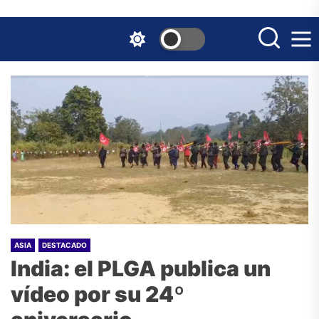
Skip
to
the
content
ASIA
DESTACADO
India: el PLGA publica un
vídeo por su 24º