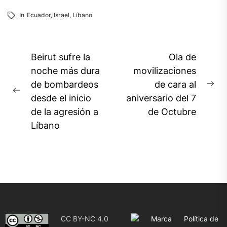
In
Ecuador
,
Israel
,
Líbano
Navegación
Beirut sufre la
Ola de
de
noche más dura
movilizaciones
de bombardeos
de cara al
entradas
Ne
Previous
desde el inicio
aniversario del 7
pos
post:
de la agresión a
de Octubre
Líbano
CC BY-NC 4.0
Marca
Política de