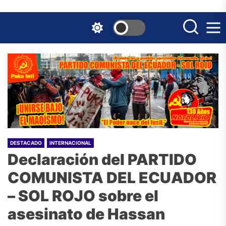
Skip
to
the
content
DESTACADO
INTERNACIONAL
Declaración del PARTIDO
COMUNISTA DEL ECUADOR
– SOL ROJO sobre el
asesinato de Hassan