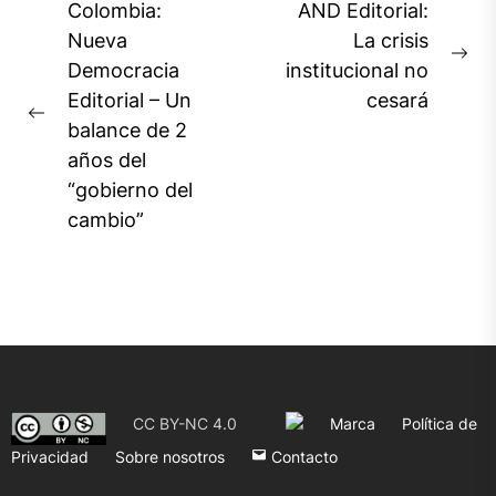
Navegación
Colombia:
AND Editorial:
de
Nueva
La crisis
Ne
Democracia
institucional no
entradas
pos
Editorial – Un
cesará
Previous
balance de 2
post:
años del
“gobierno del
cambio”
CC BY-NC 4.0
Marca
Política de
Privacidad
Sobre nosotros
Contacto