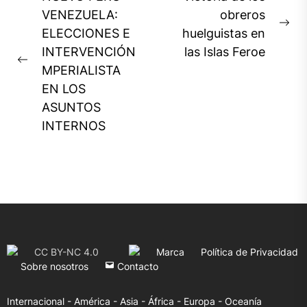
de
VENEZUELA:
obreros
Ne
ELECCIONES E
huelguistas en
entradas
pos
INTERVENCIÓN
las Islas Feroe
Previous
MPERIALISTA
post:
EN LOS
ASUNTOS
INTERNOS
CC BY-NC 4.0
Marca
Política de Privacidad
Sobre nosotros
Contacto
Internacional -
América -
Asia -
África -
Europa -
Oceanía