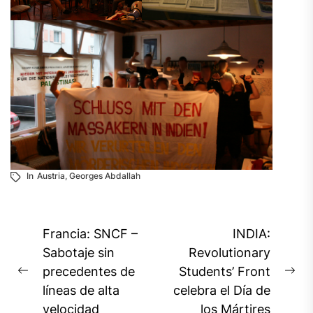
In
Austria
,
Georges Abdallah
Navegación
Francia: SNCF –
INDIA:
de
Sabotaje sin
Revolutionary
precedentes de
Students’ Front
entradas
Previous
Ne
líneas de alta
celebra el Día de
post:
pos
velocidad
los Mártires