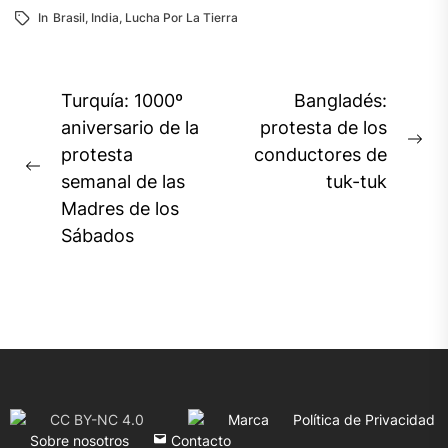
In
Brasil
,
India
,
Lucha Por La Tierra
Navegación
Turquía: 1000º
Bangladés:
de
aniversario de la
protesta de los
Ne
protesta
conductores de
entradas
Previous
pos
semanal de las
tuk-tuk
post:
Madres de los
Sábados
CC BY-NC 4.0
Marca
Política de Privacidad
Sobre nosotros
Contacto