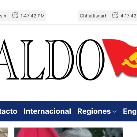
sim
1:47:43 PM
Chhattisgarh
4:17:4
tacto
Internacional
Regiones
Eng