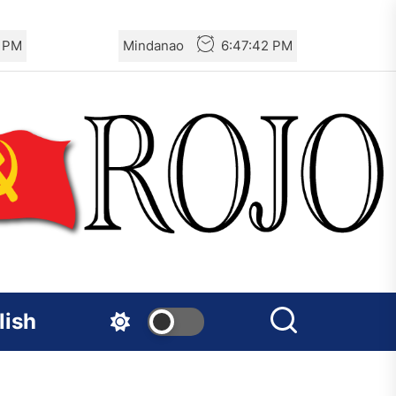
3 PM
Mindanao
6:47:43 PM
lish