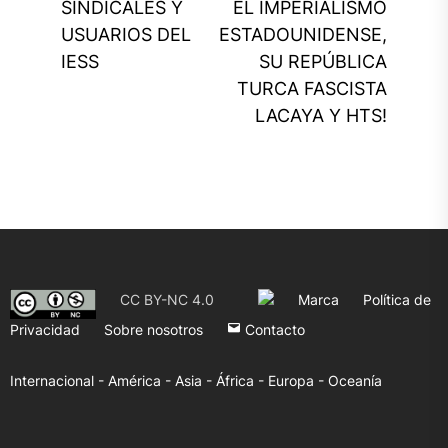
post:
Ne
SINDICALES Y
EL IMPERIALISMO
pos
USUARIOS DEL
ESTADOUNIDENSE,
IESS
SU REPÚBLICA
TURCA FASCISTA
LACAYA Y HTS!
CC BY-NC 4.0
Marca
Política de
Privacidad
Sobre nosotros
Contacto
Internacional -
América -
Asia -
África -
Europa -
Oceanía