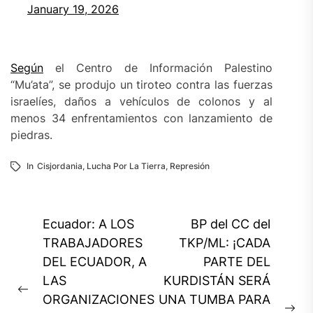
January 19, 2026
Según
el Centro de Información Palestino
“Mu’ata”, se produjo un tiroteo contra las fuerzas
israelíes, daños a vehículos de colonos y al
menos 34 enfrentamientos con lanzamiento de
piedras.
In
Cisjordania
,
Lucha Por La Tierra
,
Represión
Navegación
Ecuador: A LOS
BP del CC del
de
TRABAJADORES
TKP/ML: ¡CADA
DEL ECUADOR, A
PARTE DEL
entradas
LAS
KURDISTÁN SERÁ
Previous
ORGANIZACIONES
UNA TUMBA PARA