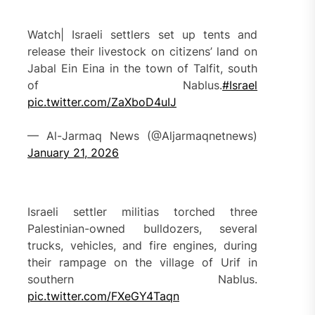
Watch| Israeli settlers set up tents and
release their livestock on citizens’ land on
Jabal Ein Eina in the town of Talfit, south
of Nablus.
#Israel
pic.twitter.com/ZaXboD4uIJ
— Al-Jarmaq News (@Aljarmaqnetnews)
January 21, 2026
Israeli settler militias torched three
Palestinian-owned bulldozers, several
trucks, vehicles, and fire engines, during
their rampage on the village of Urif in
southern Nablus.
pic.twitter.com/FXeGY4Taqn