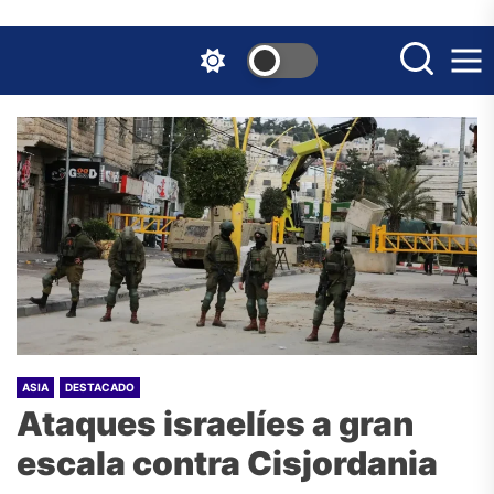
Skip
to
the
content
ASIA
DESTACADO
Ataques israelíes a gran
escala contra Cisjordania