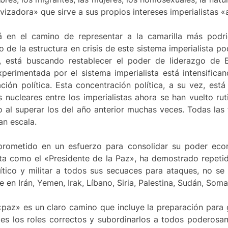
izadora» que sirve a sus propios intereses imperialistas «a
tá en el camino de representar a la camarilla más pod
ro de la estructura en crisis de este sistema imperialista 
e, está buscando restablecer el poder de liderazgo de
erimentada por el sistema imperialista está intensifica
ción política. Esta concentración política, a su vez, est
 nucleares entre los imperialistas ahora se han vuelto ru
 al superar los del año anterior muchas veces. Todas las 
an escala.
rometido en un esfuerzo para consolidar su poder econó
ta como el «Presidente de la Paz», ha demostrado repeti
tico y militar a todos sus secuaces para ataques, no se
en Irán, Yemen, Irak, Líbano, Siria, Palestina, Sudán, Somali
paz» es un claro camino que incluye la preparación para 
les los roles correctos y subordinarlos a todos poderosa