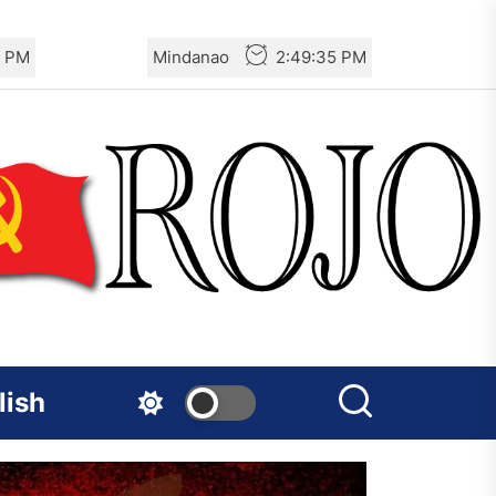
6 PM
Mindanao
2:49:36 PM
lish