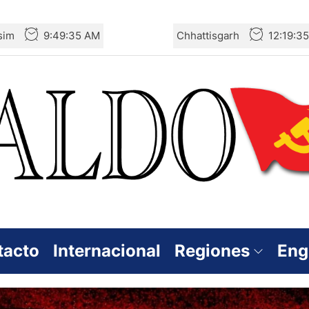
sim
9:49:36 AM
Chhattisgarh
12:19:3
tacto
Internacional
Regiones
Eng