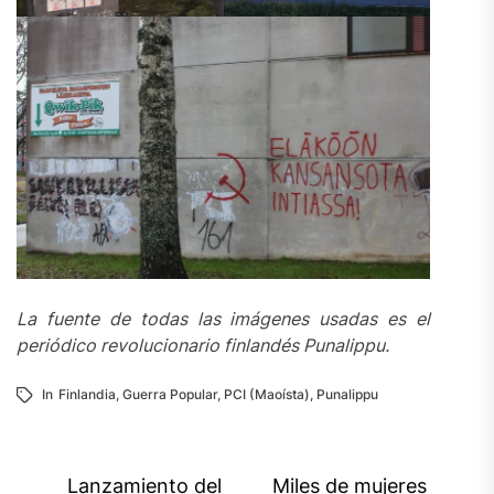
La fuente de todas las imágenes usadas es el
periódico revolucionario finlandés Punalippu.
In
Finlandia
,
Guerra Popular
,
PCI (Maoísta)
,
Punalippu
Navegación
Lanzamiento del
Miles de mujeres