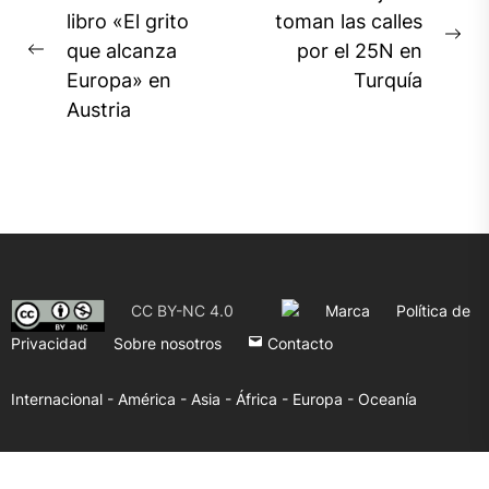
de
libro «El grito
toman las calles
Ne
que alcanza
por el 25N en
entradas
Previous
pos
Europa» en
Turquía
post:
Austria
CC BY-NC 4.0
Marca
Política de
Privacidad
Sobre nosotros
Contacto
Internacional -
América -
Asia -
África -
Europa -
Oceanía