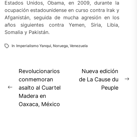
Estados Unidos, Obama, en 2009, durante la
ocupación estadounidense en curso contra Irak y
Afganistán, seguida de mucha agresión en los
años siguientes contra Yemen, Siria, Libia,
Somalia y Pakistán.
In
Imperialismo Yanqui
,
Noruega
,
Venezuela
Navegación
Revolucionarios
Nueva edición
de
conmemoran
de La Cause du
Ne
asalto al Cuartel
Peuple
entradas
Previous
pos
Madera en
post:
Oaxaca, México