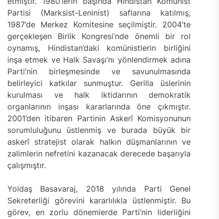
etmiştir. 1980’lerin başında Hindistan Komünist
Partisi (Marksist-Leninist) saflarına katılmış,
1987’de Merkez Komitesine seçilmiştir. 2004’te
gerçekleşen Birlik Kongresi’nde önemli bir rol
oynamış, Hindistan’daki komünistlerin birliğini
inşa etmek ve Halk Savaşı’nı yönlendirmek adına
Parti’nin birleşmesinde ve savunulmasında
belirleyici katkılar sunmuştur. Gerilla üslerinin
kurulması ve halk iktidarının demokratik
organlarının inşası kararlarında öne çıkmıştır.
2001’den itibaren Partinin Askerî Komisyonunun
sorumluluğunu üstlenmiş ve burada büyük bir
askerî stratejist olarak halkın düşmanlarının ve
zalimlerin nefretini kazanacak derecede başarıyla
çalışmıştır.
Yoldaş Basavaraj, 2018 yılında Parti Genel
Sekreterliği görevini kararlılıkla üstlenmiştir. Bu
görev, en zorlu dönemlerde Parti’nin liderliğini