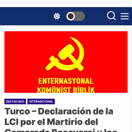
Skip
to
the
content
DESTACADO
INTERNACIONAL
Turco – Declaración de la
LCI por el Martirio del