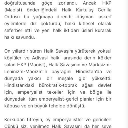
doğrultusunda göçe zorlandı. Ancak HKP
(Maoist) önderliğindeki Halk Kurtuluş Gerilla
Ordusu bu yağmaya direndi; düşmanı askerî
eylemlerle diz çöktürdü, halkı kitlesel olarak
seferber etti ve yeni halk iktidarı üsleri kurarak
halkı savundu.
On yıllardır süren Halk Savaşını yürüterek yoksul
köylüler ve Adivasi halkı arasında derin kökler
salan HKP (Maoist), Halk Savaşının ve Marksizm-
Leninizm-Maoizm’in bayrağını Hindistan’da ve
dünyada yakıcı bir meşale gibi yükseltti.
Hindistan’daki bürokratik-toprak ağası devlet
için, emperyalist tekeller için ve bölge ile
dünyadaki tüm emperyalist-gerici planlar için bir
kâbusa ve en büyük tehdide dönüştü.
Korkudan titreyin, ey emperyalistler ve gericiler!
Çünkü siz, yenilmez Halk Savaşını da her şeye