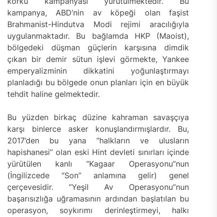
korku kampanyası yürütülmektedir. Bu
kampanya, ABD’nin av köpeği olan faşist
Brahmanist-Hindutva Modi rejimi aracılığıyla
uygulanmaktadır. Bu bağlamda HKP (Maoist),
bölgedeki düşman güçlerin karşısına dimdik
çıkan bir demir sütun işlevi görmekte, Yankee
emperyalizminin dikkatini yoğunlaştırmayı
planladığı bu bölgede onun planları için en büyük
tehdit haline gelmektedir.
Bu yüzden birkaç düzine kahraman savaşçıya
karşı binlerce asker konuşlandırmışlardır. Bu,
2017’den bu yana “halkların ve ulusların
hapishanesi” olan eski Hint devleti sınırları içinde
yürütülen kanlı “Kagaar Operasyonu”nun
(İngilizcede “Son” anlamına gelir) genel
çerçevesidir. “Yeşil Av Operasyonu”nun
başarısızlığa uğramasının ardından başlatılan bu
operasyon, soykırımı derinleştirmeyi, halkı