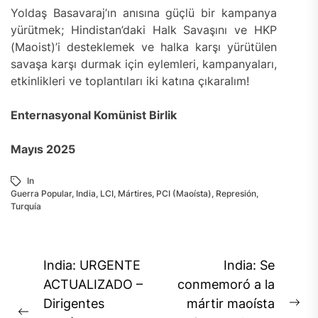
Yoldaş Basavaraj’ın anısına güçlü bir kampanya
yürütmek; Hindistan’daki Halk Savaşını ve HKP
(Maoist)’i desteklemek ve halka karşı yürütülen
savaşa karşı durmak için eylemleri, kampanyaları,
etkinlikleri ve toplantıları iki katına çıkaralım!
Enternasyonal Komünist Birlik
Mayıs 2025
In
Guerra Popular
,
India
,
LCI
,
Mártires
,
PCI (Maoísta)
,
Represión
,
Turquía
Navegación
India: URGENTE
India: Se
de
ACTUALIZADO –
conmemoró a la
Dirigentes
mártir maoísta
entradas
Ne