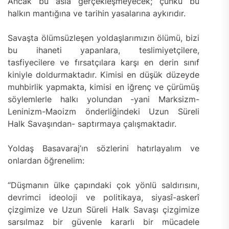
Ancak bu asla gerçekleşmeyecek; çünkü bu
halkın mantığına ve tarihin yasalarına aykırıdır.
Savaşta ölümsüzleşen yoldaşlarımızın ölümü, bizi
bu ihaneti yapanlara, teslimiyetçilere,
tasfiyecilere ve fırsatçılara karşı en derin sınıf
kiniyle doldurmaktadır. Kimisi en düşük düzeyde
muhbirlik yapmakta, kimisi en iğrenç ve çürümüş
söylemlerle halkı yolundan -yani Marksizm-
Leninizm-Maoizm önderliğindeki Uzun Süreli
Halk Savaşından- saptırmaya çalışmaktadır.
Yoldaş Basavaraj’ın sözlerini hatırlayalım ve
onlardan öğrenelim:
“Düşmanın ülke çapındaki çok yönlü saldırısını,
devrimci ideoloji ve politikaya, siyasî-askerî
çizgimize ve Uzun Süreli Halk Savaşı çizgimize
sarsılmaz bir güvenle kararlı bir mücadele