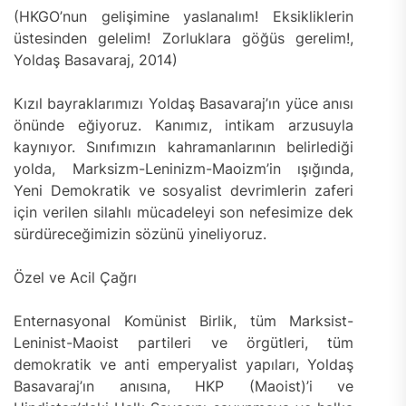
(HKGO’nun gelişimine yaslanalım! Eksikliklerin
üstesinden gelelim! Zorluklara göğüs gerelim!,
Yoldaş Basavaraj, 2014)
Kızıl bayraklarımızı Yoldaş Basavaraj’ın yüce anısı
önünde eğiyoruz. Kanımız, intikam arzusuyla
kaynıyor. Sınıfımızın kahramanlarının belirlediği
yolda, Marksizm-Leninizm-Maoizm’in ışığında,
Yeni Demokratik ve sosyalist devrimlerin zaferi
için verilen silahlı mücadeleyi son nefesimize dek
sürdüreceğimizin sözünü yineliyoruz.
Özel ve Acil Çağrı
Enternasyonal Komünist Birlik, tüm Marksist-
Leninist-Maoist partileri ve örgütleri, tüm
demokratik ve anti emperyalist yapıları, Yoldaş
Basavaraj’ın anısına, HKP (Maoist)’i ve