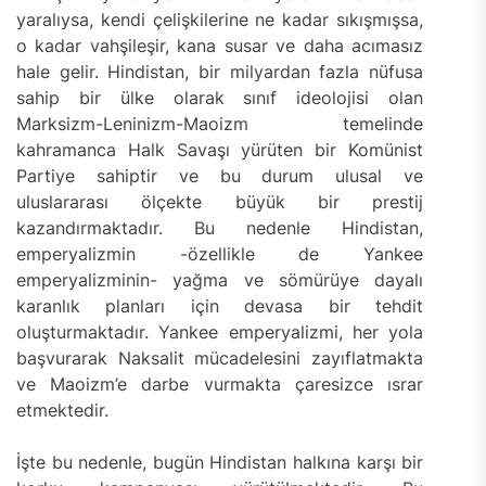
yaralıysa, kendi çelişkilerine ne kadar sıkışmışsa,
o kadar vahşileşir, kana susar ve daha acımasız
hale gelir. Hindistan, bir milyardan fazla nüfusa
sahip bir ülke olarak sınıf ideolojisi olan
Marksizm-Leninizm-Maoizm temelinde
kahramanca Halk Savaşı yürüten bir Komünist
Partiye sahiptir ve bu durum ulusal ve
uluslararası ölçekte büyük bir prestij
kazandırmaktadır. Bu nedenle Hindistan,
emperyalizmin -özellikle de Yankee
emperyalizminin- yağma ve sömürüye dayalı
karanlık planları için devasa bir tehdit
oluşturmaktadır. Yankee emperyalizmi, her yola
başvurarak Naksalit mücadelesini zayıflatmakta
ve Maoizm’e darbe vurmakta çaresizce ısrar
etmektedir.
İşte bu nedenle, bugün Hindistan halkına karşı bir