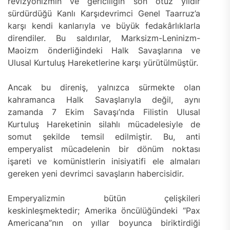
revizyonizmin ve gericiliğin son otuz yıldır
sürdürdüğü Kanlı Karşıdevrimci Genel Taarruz’a
karşı kendi kanlarıyla ve büyük fedakârlıklarla
direndiler. Bu saldırılar, Marksizm-Leninizm-
Maoizm önderliğindeki Halk Savaşlarına ve
Ulusal Kurtuluş Hareketlerine karşı yürütülmüştür.
Ancak bu direniş, yalnızca sürmekte olan
kahramanca Halk Savaşlarıyla değil, aynı
zamanda 7 Ekim Savaşı’nda Filistin Ulusal
Kurtuluş Hareketinin silahlı mücadelesiyle de
somut şekilde temsil edilmiştir. Bu, anti
emperyalist mücadelenin bir dönüm noktası
işareti ve komünistlerin inisiyatifi ele almaları
gereken yeni devrimci savaşların habercisidir.
Emperyalizmin bütün çelişkileri
keskinleşmektedir; Amerika öncülüğündeki “Pax
Americana”nın on yıllar boyunca biriktirdiği