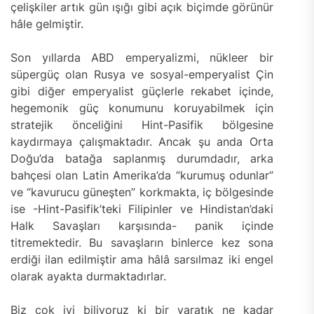
çelişkiler artık gün ışığı gibi açık biçimde görünür
hâle gelmiştir.
Son yıllarda ABD emperyalizmi, nükleer bir
süpergüç olan Rusya ve sosyal-emperyalist Çin
gibi diğer emperyalist güçlerle rekabet içinde,
hegemonik güç konumunu koruyabilmek için
stratejik önceliğini Hint-Pasifik bölgesine
kaydırmaya çalışmaktadır. Ancak şu anda Orta
Doğu’da batağa saplanmış durumdadır, arka
bahçesi olan Latin Amerika’da “kurumuş odunlar”
ve “kavurucu güneşten” korkmakta, iç bölgesinde
ise -Hint-Pasifik’teki Filipinler ve Hindistan’daki
Halk Savaşları karşısında- panik içinde
titremektedir. Bu savaşların binlerce kez sona
erdiği ilan edilmiştir ama hâlâ sarsılmaz iki engel
olarak ayakta durmaktadırlar.
Biz çok iyi biliyoruz ki bir yaratık ne kadar