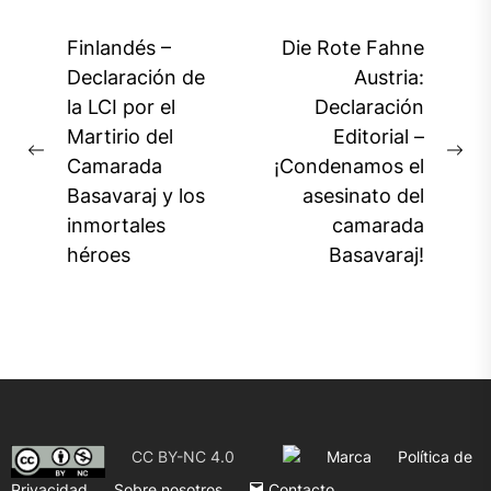
Navegación
Finlandés –
Die Rote Fahne
de
Declaración de
Austria:
la LCI por el
Declaración
entradas
Martirio del
Editorial –
Previous
Ne
Camarada
¡Condenamos el
post:
pos
Basavaraj y los
asesinato del
inmortales
camarada
héroes
Basavaraj!
CC BY-NC 4.0
Marca
Política de
Privacidad
Sobre nosotros
Contacto