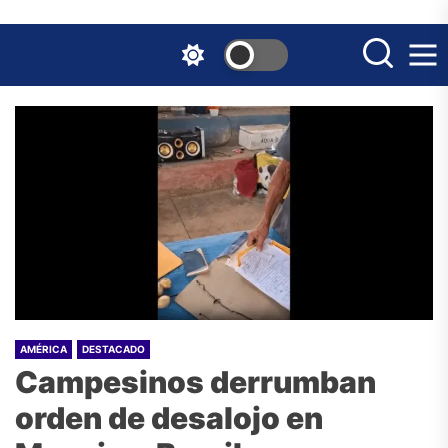
Skip
to
the
content
AMÉRICA
DESTACADO
Campesinos derrumban
orden de desalojo en