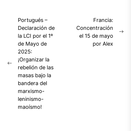
Navegación
Portugués –
Francia:
de
Declaración de
Concentración
Ne
la LCI por el 1º
el 15 de mayo
entradas
pos
de Mayo de
por Alex
2025:
¡Organizar la
Previous
rebelión de las
post:
masas bajo la
bandera del
marxismo-
leninismo-
maoísmo!