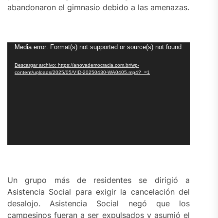
abandonaron el gimnasio debido a las amenazas.
Reproductor
Media error: Format(s) not supported or source(s) not found
de
Descargar archivo: https://anovademocracia.com.br/wp-
vídeo
content/uploads/2025/05/VID-20250430-WA0405.mp4?_=1
Un grupo más de residentes se dirigió a
Asistencia Social para exigir la cancelación del
desalojo. Asistencia Social negó que los
campesinos fueran a ser expulsados y asumió el