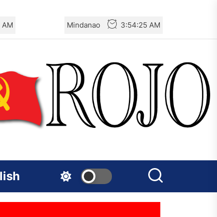
6 AM
Mindanao
3:54:26 AM
lish