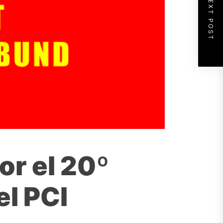
NEXT POST
or el 20º
el PCI