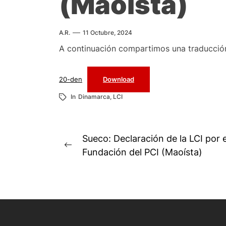
(Maoísta)
A.R.
11 Octubre, 2024
A continuación compartimos una traducci
20-den
Download
In
Dinamarca
,
LCI
Navegación
Sueco: Declaración de la LCI por e
Previous
de
Fundación del PCI (Maoísta)
post:
entradas