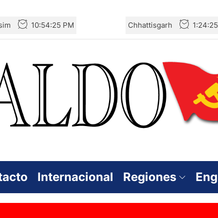
sim
10:54:26 PM
Chhattisgarh
1:24:2
tacto
Internacional
Regiones
Eng