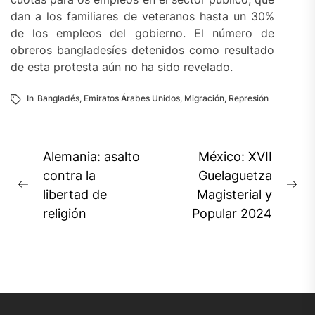
dan a los familiares de veteranos hasta un 30%
de los empleos del gobierno. El número de
obreros bangladesíes detenidos como resultado
de esta protesta aún no ha sido revelado.
In
Bangladés
,
Emiratos Árabes Unidos
,
Migración
,
Represión
Navegación
Alemania: asalto
México: XVII
de
contra la
Guelaguetza
Previous
Ne
libertad de
Magisterial y
entradas
post:
pos
religión
Popular 2024