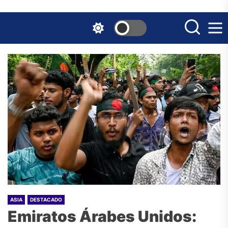
Skip
to
the
content
ASIA
DESTACADO
Emiratos Árabes Unidos: