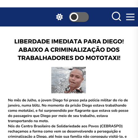
Skip
to
the
content