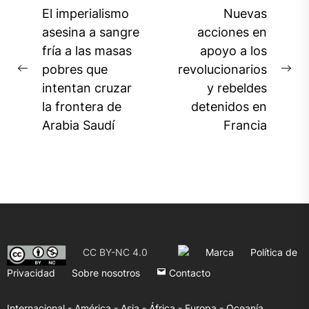
Navegación
El imperialismo
Nuevas
de
asesina a sangre
acciones en
fría a las masas
apoyo a los
entradas
pobres que
revolucionarios
Previous
Ne
intentan cruzar
y rebeldes
post:
pos
la frontera de
detenidos en
Arabia Saudí
Francia
CC BY-NC 4.0
Marca
Política de
Privacidad
Sobre nosotros
Contacto
Internacional -
América -
Asia -
África -
Europa -
Oceanía